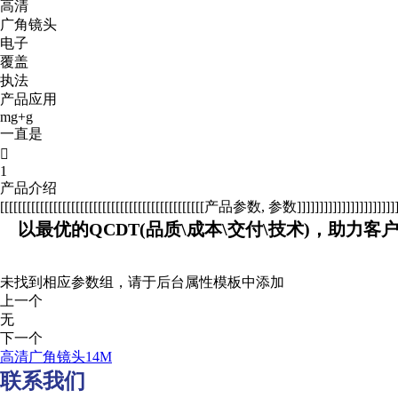
高清
广角镜头
电子
覆盖
执法
产品应用
mg+g
一直是

1
产品介绍
[[[[[[[[[[[[[[[[[[[[[[[[[[[[[[[[[[[[[[[[[[[[[[产品参数, 参数]]]]]]]]]]]]]]]]]]]]]]]]]
以最优的QCDT(品质\成本\交付\技术)，助力客
未找到相应参数组，请于后台属性模板中添加
上一个
无
下一个
高清广角镜头14M
联系我们