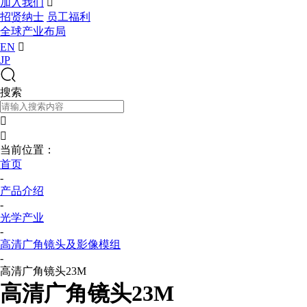
加入我们

招贤纳士
员工福利
全球产业布局
EN

JP
搜索


当前位置：
首页
-
产品介绍
-
光学产业
-
高清广角镜头及影像模组
-
高清广角镜头23M
高清广角镜头23M