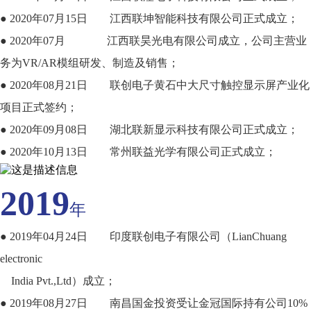
● 2020年07月15日 江西联坤智能科技有限公司正式成立；
● 2020年07月 江西联昊光电有限公司成立，公司主营业
务为VR/AR模组研发、制造及销售；
● 2020年08月21日 联创电子黄石中大尺寸触控显示屏产业化
项目正式签约；
● 2020年09月08日 湖北联新显示科技有限公司正式成立；
● 2020年10月13日 常州联益光学有限公司正式成立；
2019
年
● 2019年04月24日 印度联创电子有限公司（LianChuang
electronic
India Pvt.,Ltd）成立；
● 2019年08月27日 南昌国金投资受让金冠国际持有公司10%