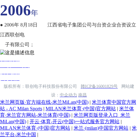
2006
年
● 2006年 8月18日 江西省电子集团公司与台资企业合资设立
江西联创电
子
有限公司；
发展历程
全球产业布局
技术创新
人才发展
版权所有：联创电子科技股份有限公司
赣ICP备16001829号
网站建
设：
中企动力
南昌
米兰网页版·官方端在线-米兰MiLan(中国)
|
米兰体育中国官方网
站 - AC Milan Sports
|
MILAN米兰体育·(中国)官方网站
|
米兰体
育·米兰官方网站-米兰体育(中国)
|
米兰网页版登录入口_米兰
MiLan(中国)
|
开云·体育-开云(中国)一站式服务官方网站
|
MILAN米兰体育·(中国)官方网站
|
米兰·(milan)中国官方网站
|
米
兰平台-米兰中国
|