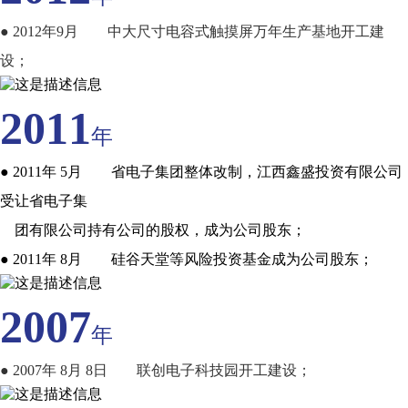
● 2012年9月 中大尺寸电容式触摸屏万年生产基地开工建
设；
2011
年
● 2011年 5月 省电子集团整体改制，江西鑫盛投资有限公司
受让省电子集
团
有限公司持有公司的股权，成为公司股东；
● 2011年 8月 硅谷天堂等风险投资基金成为公司股东；
2007
年
● 2007年 8月 8日 联创电子科技园开工建设；