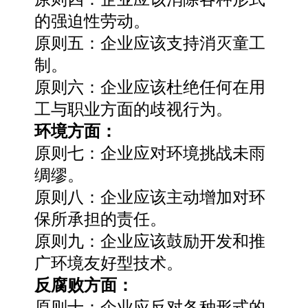
的强迫性劳动。
原则五：企业应该支持消灭童工
制。
原则六：企业应该杜绝任何在用
工与职业方面的歧视行为。
环境方面：
原则七：企业应对环境挑战未雨
绸缪。
原则八：企业应该主动增加对环
保所承担的责任。
原则九：企业应该鼓励开发和推
广环境友好型技术。
反腐败方面：
原则十：企业应反对各种形式的