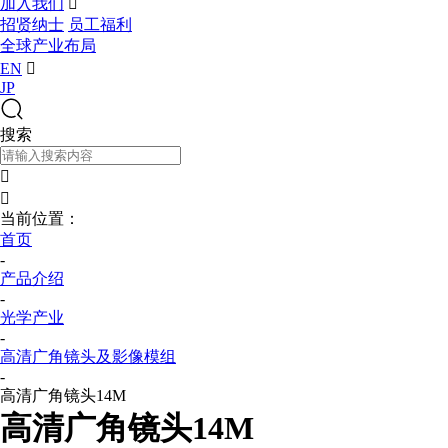
加入我们

招贤纳士
员工福利
全球产业布局
EN

JP
搜索


当前位置：
首页
-
产品介绍
-
光学产业
-
高清广角镜头及影像模组
-
高清广角镜头14M
高清广角镜头14M