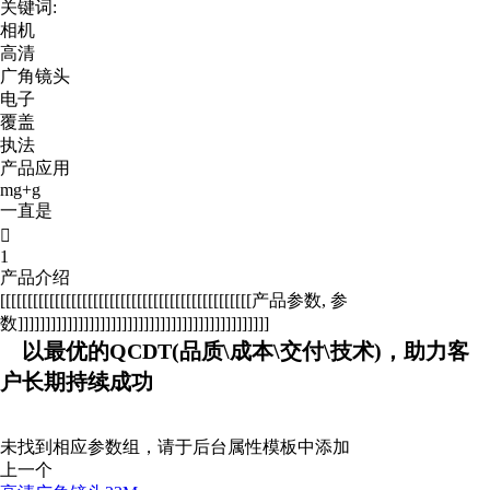
关键词:
相机
高清
广角镜头
电子
覆盖
执法
产品应用
mg+g
一直是

1
产品介绍
[[[[[[[[[[[[[[[[[[[[[[[[[[[[[[[[[[[[[[[[[[[[[[产品参数, 参
数]]]]]]]]]]]]]]]]]]]]]]]]]]]]]]]]]]]]]]]]]]]]]]
以最优的QCDT(品质\成本\交付\技术)，助力客
户长期持续成功
未找到相应参数组，请于后台属性模板中添加
上一个