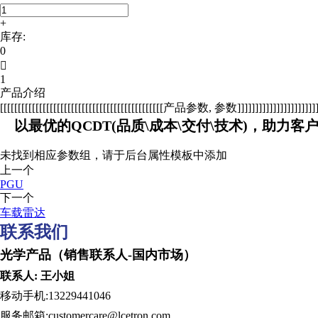
+
库存:
0

1
产品介绍
[[[[[[[[[[[[[[[[[[[[[[[[[[[[[[[[[[[[[[[[[[[[[[产品参数, 参数]]]]]]]]]]]]]]]]]]]]]]]]]
以最优的QCDT(品质\成本\交付\技术)，助力客
未找到相应参数组，请于后台属性模板中添加
上一个
PGU
下一个
车载雷达
联系我们
光学产品（销售联系人-国内市场） Optical produc
联系人: 王小姐 Contact per
移动手机:13229441046 Tel:
服务邮箱:customercare@lcetron.com Emai