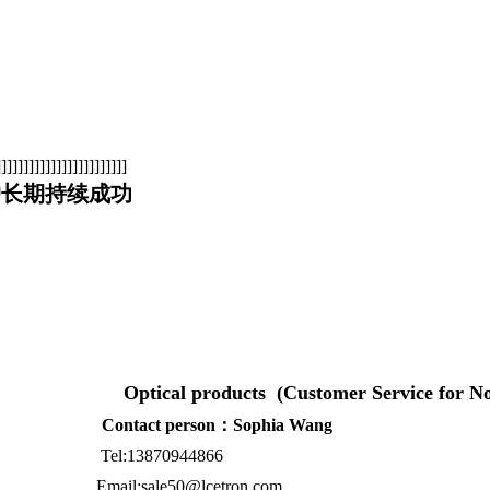
]]]]]]]]]]]]]]]]]]]]]
户长期持续成功
ts (Customer Service for Non-Chi
son：Sophia Wang
13870944866
l:sale50@lcetron.com