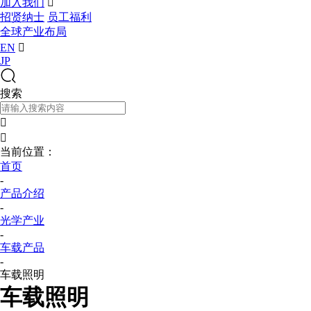
加入我们

招贤纳士
员工福利
全球产业布局
EN

JP
搜索


当前位置：
首页
-
产品介绍
-
光学产业
-
车载产品
-
车载照明
车载照明