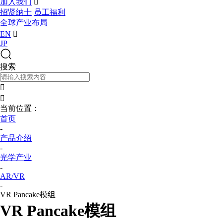
加入我们

招贤纳士
员工福利
全球产业布局
EN

JP
搜索


当前位置：
首页
-
产品介绍
-
光学产业
-
AR/VR
-
VR Pancake模组
VR Pancake模组