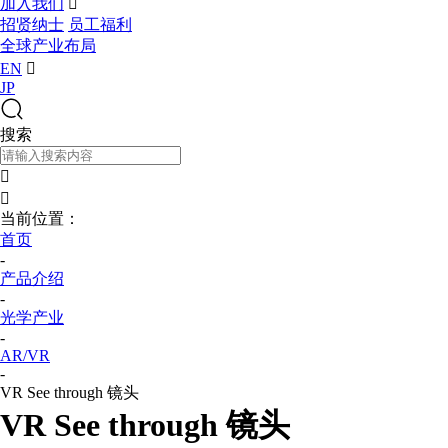
加入我们

招贤纳士
员工福利
全球产业布局
EN

JP
搜索


当前位置：
首页
-
产品介绍
-
光学产业
-
AR/VR
-
VR See through 镜头
VR See through 镜头