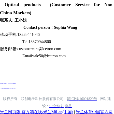
Optical products (Customer Service for Non-
China Markets)
联系人: 王小姐
Contact person：Sophia Wang
移动手机:13229441046
Tel:13870944866
服务邮箱:customercare@lcetron.com
Email:sale50@lcetron.com
发展历程
规划蓝图
技术创新
人才发展
版权所有：联创电子科技股份有限公司
赣ICP备16001829号
网站建
设：
中企动力
南昌
米兰网页版·官方端在线-米兰MiLan(中国)
|
米兰体育中国官方网