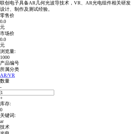
联创电子具备AR几何光波导技术，VR、AR光电组件相关研发
设计、制作及测试经验。
零售价
0.0
元
市场价
0.0
元
浏览量:
1000
产品编号
所属分类
AR/VR
数量
-
+
库存:
0
关键词:
ar
技术
光电