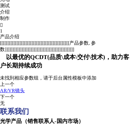
测试
介绍
制作

1
产品介绍
[[[[[[[[[[[[[[[[[[[[[[[[[[[[[[[[[[[[[[[[[[[[[[产品参数, 参
数]]]]]]]]]]]]]]]]]]]]]]]]]]]]]]]]]]]]]]]]]]]]]]
以最优的QCDT(品质\成本\交付\技术)，助力客
户长期持续成功
未找到相应参数组，请于后台属性模板中添加
上一个
AR/VR镜头
下一个
无
联系我们
光学产品（销售联系人-国内市场）